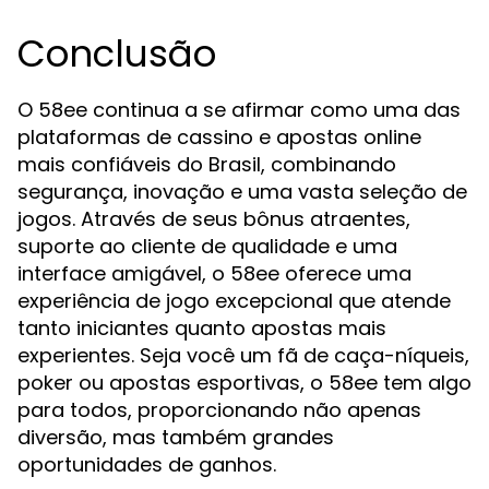
Conclusão
O 58ee continua a se afirmar como uma das
plataformas de cassino e apostas online
mais confiáveis do Brasil, combinando
segurança, inovação e uma vasta seleção de
jogos. Através de seus bônus atraentes,
suporte ao cliente de qualidade e uma
interface amigável, o 58ee oferece uma
experiência de jogo excepcional que atende
tanto iniciantes quanto apostas mais
experientes. Seja você um fã de caça-níqueis,
poker ou apostas esportivas, o 58ee tem algo
para todos, proporcionando não apenas
diversão, mas também grandes
oportunidades de ganhos.