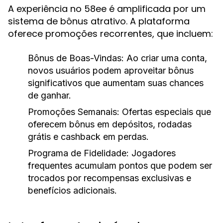
A experiência no 58ee é amplificada por um
sistema de bônus atrativo. A plataforma
oferece promoções recorrentes, que incluem:
Bônus de Boas-Vindas:
Ao criar uma conta,
novos usuários podem aproveitar bônus
significativos que aumentam suas chances
de ganhar.
Promoções Semanais:
Ofertas especiais que
oferecem bônus em depósitos, rodadas
grátis e cashback em perdas.
Programa de Fidelidade:
Jogadores
frequentes acumulam pontos que podem ser
trocados por recompensas exclusivas e
benefícios adicionais.